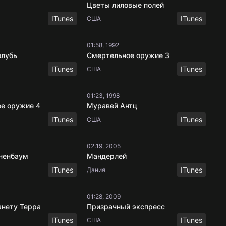
Цветы лиловые полей
ITunes
ITunes
США
01:58, 1992
олубь
Смертельное оружие 3
ITunes
ITunes
США
01:23, 1998
е оружие 4
Муравей Антц
ITunes
ITunes
США
02:19, 2005
ненбаум
Мандерлей
ITunes
ITunes
Дания
01:28, 2009
анету Терра
Призрачный экспресс
ITunes
ITunes
США