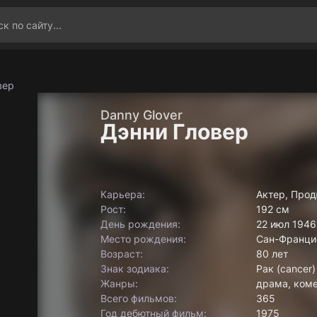
вер
Danny Glover
Дэнни Гловер
Карьера:
Актер, Про
Рост:
192 см
День рождения:
22 июл 1946
Место рождения:
Сан-Франци
Возраст:
80 лет
Знак зодиака:
Рак (cancer)
Жанры:
драма, коме
Всего фильмов:
365
Год дебютный фильм:
1975