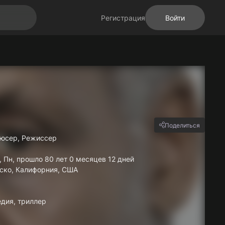
Регистрация
Войти
Поделиться
дюсер, Режиссер
, Пн, прошло 80 лет 0 месяцев 12 дней
ско, Калифорния, США
дия, триллер