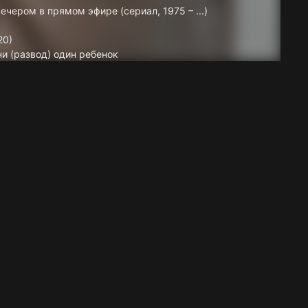
ечером в прямом эфире (сериал, 1975 – ...)
20)
и (развод) один ребенок