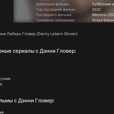
Дебютный фильма:
Субботним в
Год последний фильм:
2020
Последнего фильма:
Memoria (20
Семейное положение:
Асаке Боман
нни Леберн Гловер (Danny Lebern Glover).
ные сериалы с Дэнни Гловер:
тупник
ое
ьмы с Дэнни Гловер:
ие