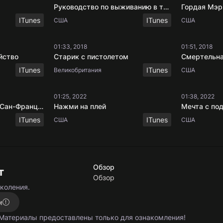
Руководство по выживанию в тюрьме
Гордая Мэр
ITunes
ITunes
США
США
01:33, 2018
01:51, 2018
йство
Старик с пистолетом
ITunes
ITunes
Великобритания
США
01:25, 2022
01:38, 2022
Последний черный в Сан-Франциско
Нажми на плей
Мечта с по
ITunes
ITunes
США
США
Обзор
т
Обзор
околения.
м
 Материалы предоставлены только для ознакомления!