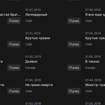
01:47, 2010
01:48, 2010
Альфа и Омега: Клыкастая братва
Легендарный
Я все еще з
ITunes
ITunes
США
США
01:31, 2013
01:25, 2014
Крутые чуваки
Крутые чув
ITunes
ITunes
США
США
01:30, 2015
01:50, 2015
ти
Дьявол
В тисках
ITunes
ITunes
Канада
Канада
01:50, 2016
01:44, 2016
сти
На грани смерти
Монстр-тр
ITunes
ITunes
США
США
01:42, 2018
01:29, 2018