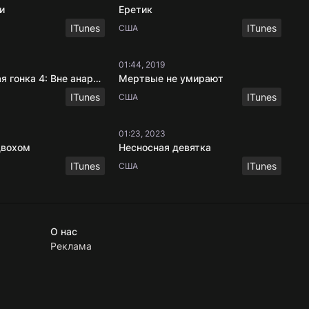
и
Еретик
ITunes
ITunes
США
01:44, 2019
Смертельная гонка 4: Вне анархии
Мертвые не умирают
ITunes
ITunes
США
01:23, 2023
двохом
Несносная девятка
ITunes
ITunes
США
О нас
Реклама