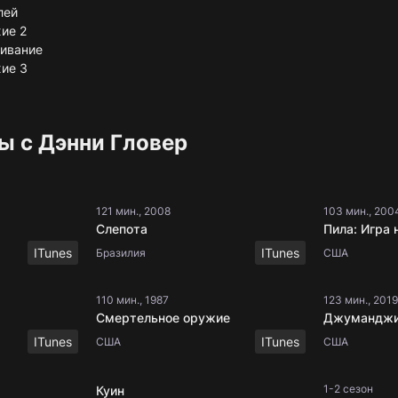
лей
ие 2
живание
ие 3
ы с Дэнни Гловер
121 мин., 2008
103 мин., 200
Слепота
Пила: Игра
ITunes
ITunes
Бразилия
США
110 мин., 1987
123 мин., 2019
Смертельное оружие
Джуманджи:
ITunes
ITunes
США
США
1-2 сезон
Куин