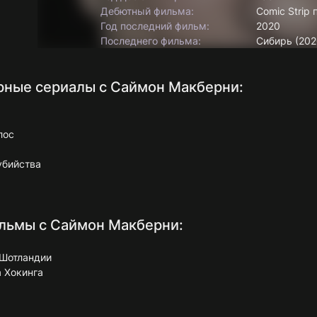
Дебютный фильма:
Comic Strip 
Год последний фильм:
2020
Последнего фильма:
Сибирь (202
рные сериалы с Саймон Макберни:
лос
убийства
льмы с Саймон Макберни:
 Шотландии
а Хокинга