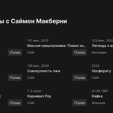
ы с Саймон Макберни
131 мин., 2015
103 мин., 202
Миссия невыполнима: Племя изгоев
Легенда о в
ITunes
ITunes
США
Ирландия
128 мин., 2008
2024
Совокупность лжи
Носферату
ITunes
ITunes
США
США
1-2 сезон
01:38, 1991
с
Карнивал Роу
Кафка
ITunes
ITunes
США
Франция