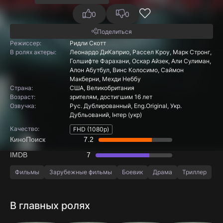
0
0
Поделиться
Режиссер:
Ридли Скотт
В ролях актеры:
Леонардо ДиКаприо, Рассел Кроу, Марк Стронг,
Голшифте Фарахани, Оскар Айзек, Али Сулиман,
Алон Абутбул, Винс Колосимо, Саймон
Макберни, Мехди Неббу
Страна:
США, Великобритания
Boзpacт:
зрителям, достигшим 16 лет
Озвучка:
Рус. Дублированный, Eng.Original, Укр.
Дубльований, Інтер (укр)
Качество:
FHD (1080p)
КиноПоиск
7.2
IMDB
7
Фильмы
Зарубежные фильмы
Боевик
Драма
Триллер
В главных ролях