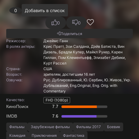
0
Добавить в список
0
0
Поделиться
Режиссер:
Джеймс Ганн
В ролях актеры:
Крис Пратт, Зои Салдана, Дэйв Батиста, Вин
Дизель, Брэдли Купер, Майкл Рукер, Карен
Гиллан, Пом Клементьефф, Элизабет Дебики,
Курт Рассел
Страна:
США
Boзpacт:
зрителям, достигшим 16 лет
Озвучка:
Рус. Дублированный, Ю. Сербин, Ю. Живов, Укр.
Дубльований, Eng.Original, Eng. Orig. with
Commentary
Качество:
FHD (1080p)
КиноПоиск
7.7
IMDB
7.6
Фильмы
Зарубежные фильмы
Фильмы 2017
Боевик
Комедия
Приключения
Фантастика