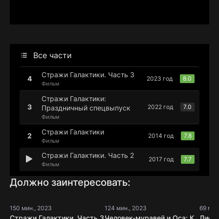
Все части
Стражи Галактики. Часть 3
2023 год
8.0
Фильм
Стражи Галактики:
2022 год
7.0
Праздничный спецвыпуск
Фильм
Стражи Галактики
2014 год
7.8
Фильм
Стражи Галактики. Часть 2
2017 год
7.7
Фильм
Должно заинтересовать:
150 мин., 2023
124 мин., 2023
69 мин
Стражи Галактики. Часть 3
Человек-муравей и Оса: Квантомания
Лис и