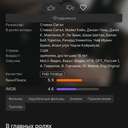
0
0
Поделиться
Режиссер:
Стивен Сигал
В ролях актеры:
Стивен Сигал, Майкл Кейн, Джоан Чэнь, Джон
К. Макгинли, Р. Ли Эрми, Шэри Шаттак, Билли
Боб Торнтон, Ричард Хэмилтон, Чиф Ирвин
Бринк, Апангулук Чарли Кайрайуак
Страна:
США
Boзpacт:
зрителям, достигшим 18 лет
Озвучка:
Мост-Видео, Варус-Видео, НТВ, ОРТ, Россия 1,
А. Гаврилов, В. Горчаков, Ю. Живов, Eng.Original
Качество:
FHD (1080p)
КиноПоиск
5.9
IMDB
4.6
Фильмы
Зарубежные фильмы
Боевик
Приключения
Триллер
В главных ролях