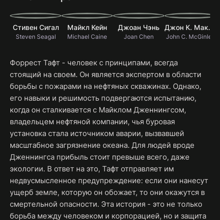
Стивен Сигал
Майкл Кейн
Джоан Чэнь
Джон К. МакГинли
Steven Seagal
Michael Caine
Joan Chen
John C. McGinley
Форрест Тафт - человек с принципами, всегда
стоящий на своем. Он является экспертом в области
борьбы с пожарами на нефтяных скважинах. Однако,
его навыки и решимость подвергаются испытанию,
когда он сталкивается с Майклом Дженнингсом,
владельцем нефтяной компании, чья буровая
установка стала источником аварии, вызвавшей
масштабное загрязнение океана. Для людей вроде
Дженнингса прибыль стоит превыше всего, даже
экологии. В ответ на это, Тафт отправляет им
недвусмысленное предупреждение: если они нанесут
ущерб земле, которую он обожает, то они окажутся в
смертельной опасности. Эта история - это не только
борьба между человеком и корпорацией, но и защита