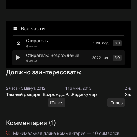
Все части
Стиратель
1996 год
6.9
Фильм
Стиратель: Возрождение
2022 год
5.0
Фильм
Должно заинтересовать:
2 часа 45 минут, 2012
146 мин., 2013
2 часа
Темный рыцарь: Возрождение легенды (2012)
Р...Раджкумар
ITunes
ITunes
Комментарии (1)
Минимальная длина комментария — 40 символов.