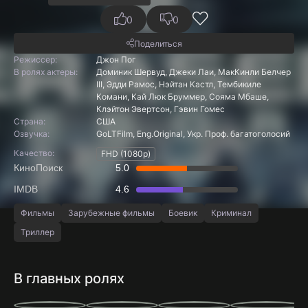
0
0
Поделиться
Режиссер:
Джон Пог
В ролях актеры:
Доминик Шервуд, Джеки Лаи, МакКинли Белчер
III, Эдди Рамос, Нэйтан Кастл, Тембикиле
Комани, Кай Люк Бруммер, Сояма Мбаше,
Клэйтон Эвертсон, Гэвин Гомес
Страна:
США
Озвучка:
GoLTFilm, Eng.Original, Укр. Проф. багатоголосий
Качество:
FHD (1080p)
КиноПоиск
5.0
IMDB
4.6
Фильмы
Зарубежные фильмы
Боевик
Криминал
Триллер
В главных ролях