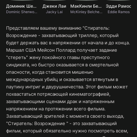
Доминик Шервуд
Джеки Лаи
МакКинли Белчер III
Эдди Рамос
Dominic Sherwood
Jacky Lai
McKinley Belcher III
Eddie Ramos
Представляем вашему вниманию "Стиратель:
Возрождение - захватывающий триллер, который
будет держать вас в напряжении от начала и до конца.
Маршал США Мейсон Поллард получает задание
"стереть" жену покойного главы преступного
синдиката, но быстро оказывается в смертельной
опасности, когда становится мишенью
международных убийц и оказывается втянутым в
паутину интриг и двурушничества. Этот фильм может
похвастаться потрясающей кинематографией,
захватывающими сценами драк и напряженным
напряжением на протяжении всего фильма.
Захватывающий зрителей с момента своего выхода,
"Стиратель: Возрождение " - это захватывающий
фильм, который обязательно нужно посмотреть всем,