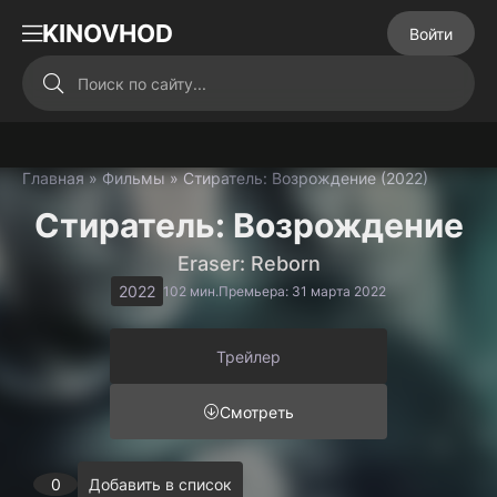
KINOVHOD
Войти
Главная
»
Фильмы
» Стиратель: Возрождение (2022)
Стиратель: Возрождение
Eraser: Reborn
2022
102 мин.
Премьера: 31 марта 2022
Трейлер
Смотреть
0
Добавить в список