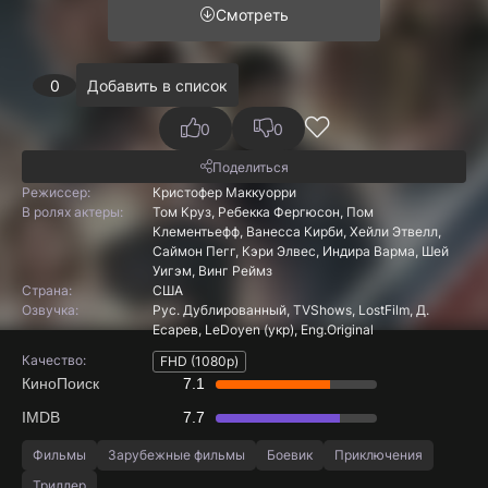
Смотреть
0
Добавить в список
0
0
Поделиться
Режиссер:
Кристофер Маккуорри
В ролях актеры:
Том Круз, Ребекка Фергюсон, Пом
Клементьефф, Ванесса Кирби, Хейли Этвелл,
Саймон Пегг, Кэри Элвес, Индира Варма, Шей
Уигэм, Винг Реймз
Страна:
США
Озвучка:
Рус. Дублированный, TVShows, LostFilm, Д.
Есарев, LeDoyen (укр), Eng.Original
Качество:
FHD (1080p)
КиноПоиск
7.1
IMDB
7.7
Фильмы
Зарубежные фильмы
Боевик
Приключения
Триллер