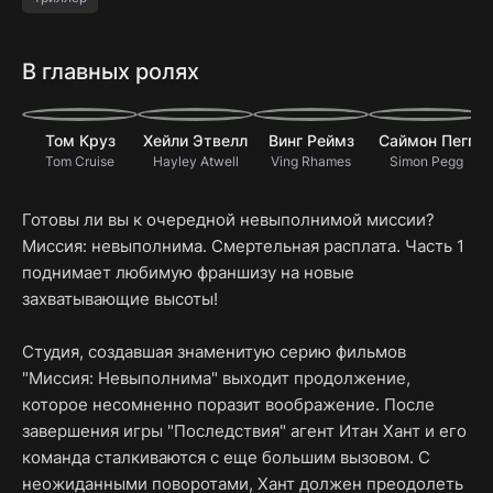
В главных ролях
Том Круз
Хейли Этвелл
Винг Реймз
Саймон Пегг
Tom Cruise
Hayley Atwell
Ving Rhames
Simon Pegg
R
Готовы ли вы к очередной невыполнимой миссии?
Миссия: невыполнима. Смертельная расплата. Часть 1
поднимает любимую франшизу на новые
захватывающие высоты!
Студия, создавшая знаменитую серию фильмов
"Миссия: Невыполнима" выходит продолжение,
которое несомненно поразит воображение. После
завершения игры "Последствия" агент Итан Хант и его
команда сталкиваются с еще большим вызовом. С
неожиданными поворотами, Хант должен преодолеть