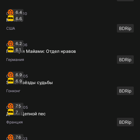
6.4
01:45, 2010
6.6
Мачете
BDRip
США
6.2
02:12, 2006
6.1
Полиция Майами: Отдел нравов
BDRip
Германия
6.9
01:33, 2005
6.9
S.P.L. Звёзды судьбы
BDRip
Гонконг
7.5
01:43, 2005
7
Дэнни Цепной пес
BDRip
Франция
7.6
01:56, 2003