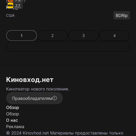
02:01, 1977
7.7
Колдун
BDRip
США
1
2
3
4
Киновход.нет
Кинотеатор нового поколения.
Правообладателям
Обзор
Обзор
О нас
Реклама
© 2024 Kinovhod.net Материалы предоставлены только