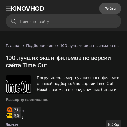
KINOVHOD
Войти
Главная
»
Подборки кино
» 100 лучших экшн-фильмов по версии сайта Time Out
100 лучших экшн-фильмов по версии
сайта Time Out
Погрузитесь в мир лучших экшн-фильмов
с нашей подборкой по версии Time Out.
Незабываемые погони, эпичные битвы и
герои, которые остаются в памяти
Развернуть описание
навсегда. От классики жанра до
современных хитов — найдите идеальный фильм для
7.1
02:21, 2010
вечернего просмотра!
7.5
13 убийц
BDRip
Япония