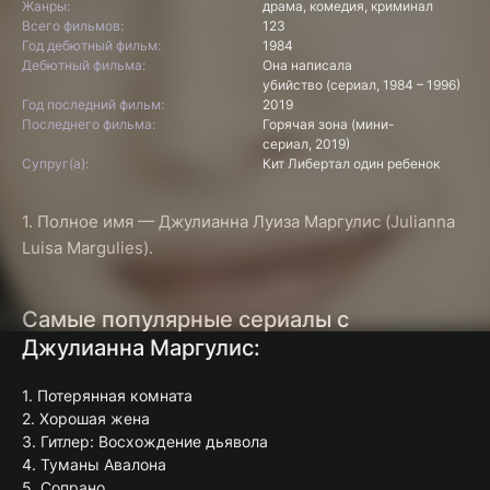
Жанры:
драма, комедия, криминал
Всего фильмов:
123
Год дебютный фильм:
1984
Дебютный фильма:
Она написала
убийство (сериал, 1984 – 1996)
Год последний фильм:
2019
Последнего фильма:
Горячая зона (мини-
сериал, 2019)
Супруг(а):
Кит Либертал один ребенок
1. Полное имя — Джулианна Луиза Маргулис (Julianna
Luisa Margulies).
Самые популярные сериалы с
Джулианна Маргулис:
1. Потерянная комната
2. Хорошая жена
3. Гитлер: Восхождение дьявола
4. Туманы Авалона
5. Сопрано