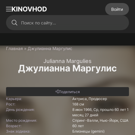
KINOVHOD
Войти
Главная
» Джулианна Маргулис
Julianna Margulies
Джулианна Маргулис
Поделиться
Карьера:
Актриса, Продюсер
Рост:
168 см
День рождения:
8 июн 1966, Ср, прошло 60 лет 1
месяц 27 дней
Место рождения:
Спринг-Вэлли, Нью-Йорк, США
Возраст:
60 лет
Знак зодиака:
Близнецы (gemini)