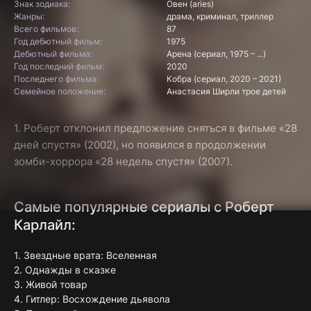
Знак зодиака:
Овен (aries)
Жанры:
драма, криминал, триллер
Всего фильмов:
87
Год дебютный фильм:
1975
Дебютный фильма:
Арена (сериал, 1975 – ...)
Год последний фильм:
2020
Последнего фильма:
Кобра (сериал, 2020 – 2021)
Семейное положение:
Анастасия Ширли трое детей
1. Роберт отклонил предложение сняться в фильме «28
дней спустя» (2002), но появился в продолжении
зомби-хоррора «28 недель спустя» (2007).
Самые популярные сериалы с Роберт
Карлайл:
1. Звездные врата: Вселенная
2. Однажды в сказке
3. Живой товар
4. Гитлер: Восхождение дьявола