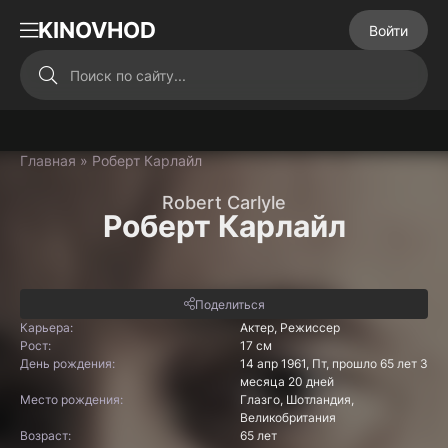
KINOVHOD
Войти
Главная
» Роберт Карлайл
Robert Carlyle
Роберт Карлайл
Поделиться
Карьера:
Актер, Режиссер
Рост:
17 см
День рождения:
14 апр 1961, Пт, прошло 65 лет 3
месяца 20 дней
Место рождения:
Глазго, Шотландия,
Великобритания
Возраст:
65 лет