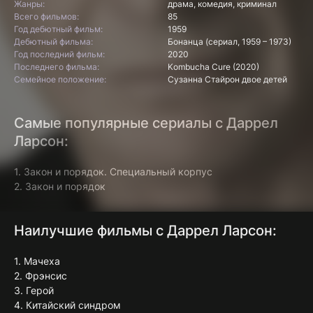
Жанры:
драма, комедия, криминал
Всего фильмов:
85
Год дебютный фильм:
1959
Дебютный фильма:
Бонанца (сериал, 1959 – 1973)
Год последний фильм:
2020
Последнего фильма:
Kombucha Cure (2020)
Семейное положение:
Сузанна Стайрон двое детей
Самые популярные сериалы с Даррел
Ларсон:
1. Закон и порядок. Специальный корпус
2. Закон и порядок
Наилучшие фильмы с Даррел Ларсон:
1. Мачеха
2. Фрэнсис
3. Герой
4. Китайский синдром