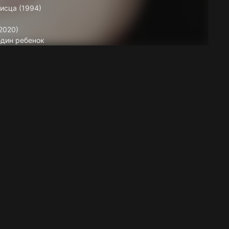
исца (1994)
2020)
один ребенок