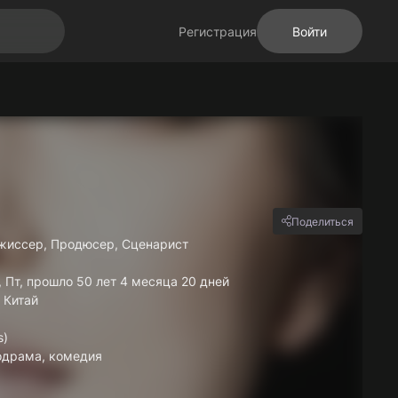
Регистрация
Войти
Поделиться
ежиссер, Продюсер, Сценарист
, Пт, прошло 50 лет 4 месяца 20 дней
 Китай
s)
одрама, комедия