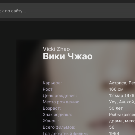
Vicki Zhao
Вики Чжао
Карьера:
Актриса, Р
Рост:
166 см
День рождения:
12 мар 1976
Место рождения:
Уху, Аньхой,
Возраст:
50 лет
Знак зодиака:
Рыбы (pisce
Жанры:
драма, мел
Всего фильмов:
56
Год дебютный фильм:
1994