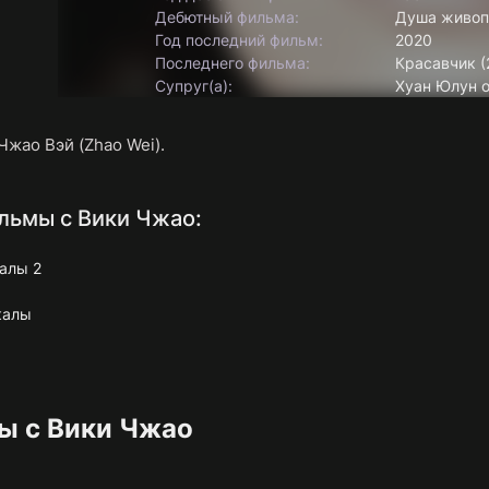
Дебютный фильма:
Душа живоп
Год последний фильм:
2020
Последнего фильма:
Красавчик (
Супруг(а):
Хуан Юлун 
Чжао Вэй (Zhao Wei).
льмы с Вики Чжао:
калы 2
калы
ы с Вики Чжао