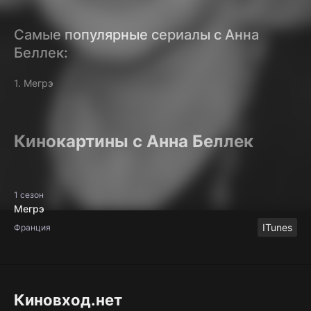
Самые популярные сериалы с Анна
Беллек:
1. Мегрэ
Кинокартины с Анна Беллек
1 сезон
Мегрэ
ITunes
Франция
Киновход.нет