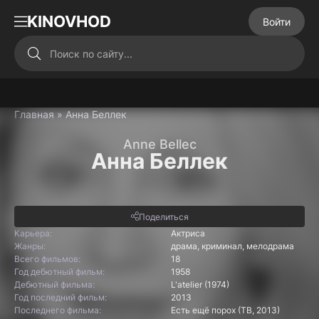
KINOVHOD
Войти
Главная
» Анна Беллек
Anne Bellec
Анна Беллек
Поделиться
Карьера:
Актриса
Жанры:
драма, криминал, мелодрама
Всего фильмов:
18
Год дебютный фильм:
1958
Дебютный фильма:
L'atelier (1974)
Год последний фильм:
2013
Последнего фильма:
Есть ещё порох (ТВ, 2013)