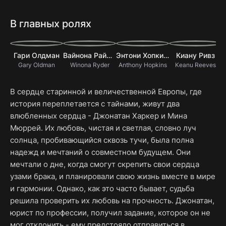
В главных ролях
Гари Олдман
Вайнона Райдер
Энтони Хопкинс
Киану Ривз
Gary Oldman
Winona Ryder
Anthony Hopkins
Keanu Reeves
В сердце старинной и величественной Европы, где
история переплетается с тайнами, живут два
влюбленных сердца - Джонатан Харкер и Мина
Мюррей. Их любовь, чистая и светлая, словно луч
солнца, пробивающийся сквозь тучи, была полна
надежд и мечтаний о совместном будущем. Они
мечтали о дне, когда смогут скрепить свои сердца
узами брака, и планировали свою жизнь вместе в мире
и гармонии. Однако, как это часто бывает, судьба
решила проверить их любовь на прочность. Джонатан,
юрист по профессии, получил задание, которое он не
мог отклонить - ему предстояло отправиться в