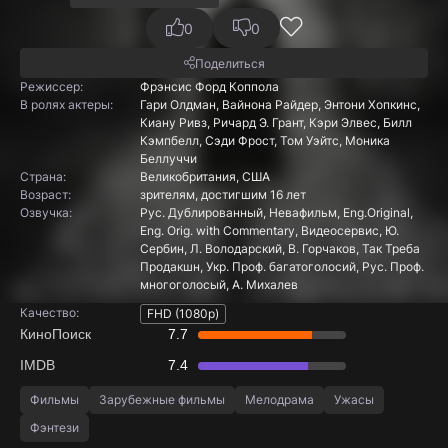
0
0
Поделиться
Режиссер:
Фрэнсис Форд Коппола
В ролях актеры:
Гари Олдман, Вайнона Райдер, Энтони Хопкинс,
Киану Ривз, Ричард Э. Грант, Кэри Элвес, Билл
Кэмпбелл, Сэди Фрост, Том Уэйтс, Моника
Беллуччи
Страна:
Великобритания, США
Boзpacт:
зрителям, достигшим 16 лет
Озвучка:
Рус. Дублированный, Невафильм, Eng.Original,
Eng. Orig. with Commentary, Видеосервис, Ю.
Сербин, Л. Володарский, В. Горчаков, Так Треба
Продакшн, Укр. Проф. багатоголосий, Рус. Проф.
многоголосый, А. Михалев
Качество:
FHD (1080p)
КиноПоиск
7.7
IMDB
7.4
Фильмы
Зарубежные фильмы
Мелодрама
Ужасы
Фэнтези