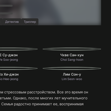
ы
Детектив
Триллер
Е Су-джон
Чхве Сан-хун
Ye Soo-jeong
Choi Sang-hoon
Со Хи-джон
Лим Сон-у
So Hee-jeong
Lim Seon-woo
м стрессовым расстройством. Все это время он
детьми. Однако, после многих лет мучительного
. Семья радостно принимает ее, воспринимая