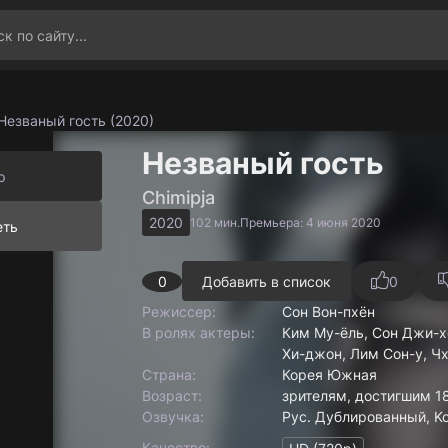
Незваный гость (2020)
Незваный гость
р
Chimipja
2020
102 мин.
Премьера: 4 июня 2020
еть
0
Добавить в список
0
Режиссер:
Сон Вон-пхён
В ролях актеры:
Ким Му-ёль, Сон Джи-хё
Хи-джон, Лим Сон-у, Чх
Страна:
Корея Южная
Boзpacт:
зрителям, достигшим 18
Озвучка:
Рус. Дублированный, Kor
Качество: