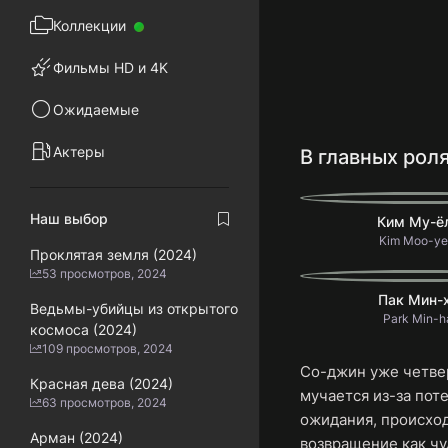
Коллекции
Фильмы HD и 4K
Ожидаемые
Актеры
В главных рол
Наш выбор
Ким Му-ё
Kim Moo-ye
Проклятая земля (2024)
53 просмотров, 2024
Пак Мин-
Ведьмы-убийцы из открытого
Park Min-h
космоса (2024)
109 просмотров, 2024
Со-джин уже четвер
Красная дева (2024)
мучается из-за пот
63 просмотров, 2024
ожидания, происход
Арман (2024)
возвращение как ч