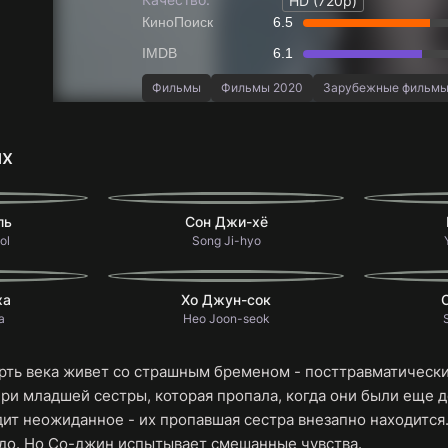
HD (720p)
КиноПоиск
6.5
IMDB
6.1
Фильмы
Фильмы 2020
Зарубежные фильм
ях
ль
Сон Джи-хё
ol
Song Ji-hyo
ха
Хо Джун-сок
a
Heo Joon-seok
ть века живет со страшным бременом - посттравматически
ери младшей сестры, которая пропала, когда они были еще 
ит неожиданное - их пропавшая сестра внезапно находится
удо. Но Со-джин испытывает смешанные чувства.