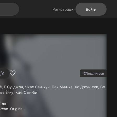
Регистрация
Войти
0
Поделиться
, Е Су-джон, Чхве Сан-хун, Пак Мин-ха, Хо Джун-сок, Со
ве Ён-у, Ким Сын-би
 лет
ean. Original