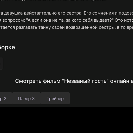
эта девушка действительно его сестра. Его сомнения и подоз
 вопросом: "А если она не та, за кого себя выдает?" Это ис
ытается разгадать тайну своей возвращенной сестры, в то в
борке
ы
Смотреть фильм "Незваный гость" онлайн 
р 2
Плеер 3
Трейлер