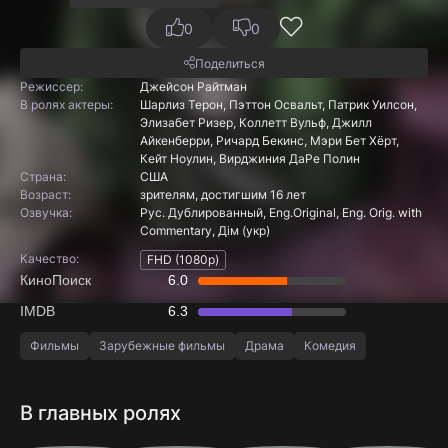
0
0
Поделиться
Режиссер:
Джейсон Райтман
В ролях актеры:
Шарлиз Терон, Пэттон Освальт, Патрик Уилсон,
Элизабет Ризер, Коллетт Вульф, Джилл
Айкенберри, Ричард Бекинс, Мэри Бет Хёрт,
Кейт Ноулин, Вирджиния ДаРе Полин
Страна:
США
Boзpacт:
зрителям, достигшим 16 лет
Озвучка:
Рус. Дублированный, Eng.Original, Eng. Orig. with
Commentary, Дім (укр)
Качество:
FHD (1080p)
КиноПоиск
6.0
IMDB
6.3
Фильмы
Зарубежные фильмы
Драма
Комедия
В главных ролях