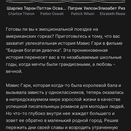
Шарлиз Терон
Пэттон Освальт
Патрик Уилсон
Элизабет Ризер
Charlize Theron
Patton Oswalt
Patrick Wilson
Elizabeth Reaser
Готовы ли вы к эмоциональной поездке на
американских горках? Приготовьтесь к тому, что вас
захватит увлекательная история Мэвис Гэри в фильме
"Бедная богатая девочка". Эта проникновенная
история перенесет вас в те незабываемые школьные
годы, когда мечты были грандиозными, а любовь -
вечной.
Мэвис Гэри, которая когда-то была королевой бала и
вызывала зависть у одноклассников, теперь оказалась
в непредсказуемом мире взрослой жизни в качестве
успешной писательницы романов для молодых людей.
Но что-то глубоко внутри нее жаждет большего и
зовет ее обратно в маленький родной город. Решив
пережить дни своей славы и возродить утраченную